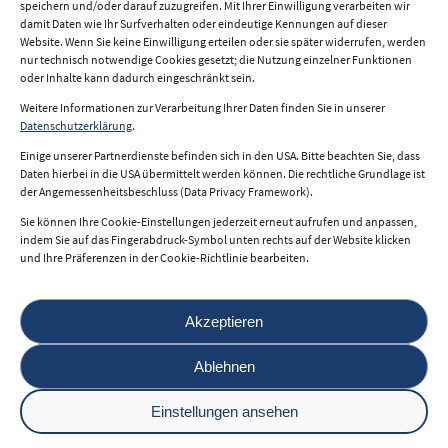
speichern und/oder darauf zuzugreifen. Mit Ihrer Einwilligung verarbeiten wir
damit Daten wie Ihr Surfverhalten oder eindeutige Kennungen auf dieser
Website. Wenn Sie keine Einwilligung erteilen oder sie später widerrufen, werden
nur technisch notwendige Cookies gesetzt; die Nutzung einzelner Funktionen
oder Inhalte kann dadurch eingeschränkt sein.
Weitere Informationen zur Verarbeitung Ihrer Daten finden Sie in unserer
Impressum
Datenschutzerklärung
.
Datenschutz
Einige unserer Partnerdienste befinden sich in den USA. Bitte beachten Sie, dass
Daten hierbei in die USA übermittelt werden können. Die rechtliche Grundlage ist
Nutzungsbedingungen
der Angemessenheitsbeschluss (Data Privacy Framework).
Sie können Ihre Cookie-Einstellungen jederzeit erneut aufrufen und anpassen,
indem Sie auf das Fingerabdruck-Symbol unten rechts auf der Website klicken
und Ihre Präferenzen in der Cookie-Richtlinie bearbeiten.
© 2026 i2b.at
Akzeptieren
Ablehnen
powered by
Einstellungen ansehen