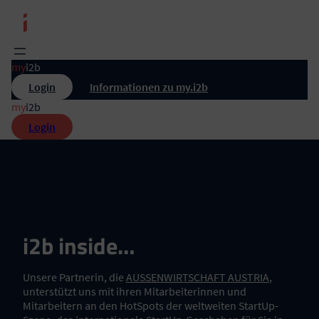
Zum
Inhalt
springen
my
i2b
Login
Informationen zu my.i2b
my
i2b
Login
i2b inside…
Unsere Partnerin, die
AUSSENWIRTSCHAFT AUSTRIA
,
unterstützt uns mit ihren Mitarbeiterinnen und
Mitarbeitern an den HotSpots der weltweiten StartUp-