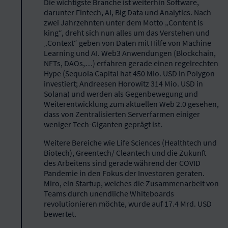
Die wichtigste Branche ist weiterhin Software,
darunter Fintech, AI, Big Data und Analytics. Nach
zwei Jahrzehnten unter dem Motto „Content is
king“, dreht sich nun alles um das Verstehen und
„Context“ geben von Daten mit Hilfe von Machine
Learning und AI. Web3 Anwendungen (Blockchain,
NFTs, DAOs,…) erfahren gerade einen regelrechten
Hype (Sequoia Capital hat 450 Mio. USD in Polygon
investiert; Andreesen Horowitz 314 Mio. USD in
Solana) und werden als Gegenbewegung und
Weiterentwicklung zum aktuellen Web 2.0 gesehen,
dass von Zentralisierten Serverfarmen einiger
weniger Tech-Giganten geprägt ist.
Weitere Bereiche wie Life Sciences (Healthtech und
Biotech), Greentech/ Cleantech und die Zukunft
des Arbeitens sind gerade während der COVID
Pandemie in den Fokus der Investoren geraten.
Miro, ein Startup, welches die Zusammenarbeit von
Teams durch unendliche Whiteboards
revolutionieren möchte, wurde auf 17.4 Mrd. USD
bewertet.