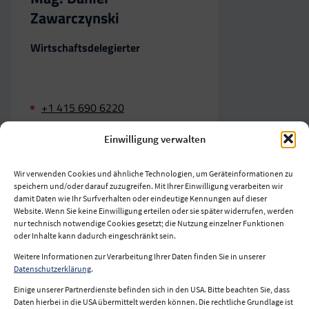
Zawarczynski
Wirtschaftsdelegierter
+1 415 690 6220
sanfrancisco@wko.at
Einwilligung verwalten
Wir verwenden Cookies und ähnliche Technologien, um Geräteinformationen zu
speichern und/oder darauf zuzugreifen. Mit Ihrer Einwilligung verarbeiten wir
damit Daten wie Ihr Surfverhalten oder eindeutige Kennungen auf dieser
Website. Wenn Sie keine Einwilligung erteilen oder sie später widerrufen, werden
nur technisch notwendige Cookies gesetzt; die Nutzung einzelner Funktionen
oder Inhalte kann dadurch eingeschränkt sein.
Weitere Informationen zur Verarbeitung Ihrer Daten finden Sie in unserer
Impressum
Datenschutzerklärung
.
Datenschutz
Einige unserer Partnerdienste befinden sich in den USA. Bitte beachten Sie, dass
Daten hierbei in die USA übermittelt werden können. Die rechtliche Grundlage ist