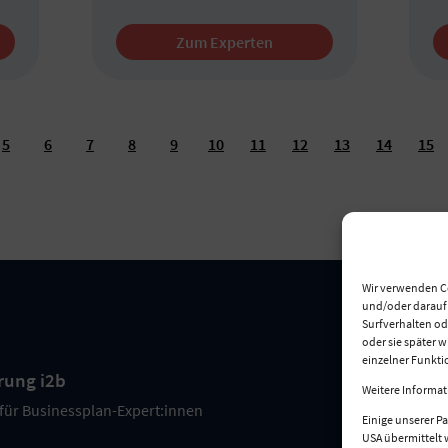
Zum Experten
5
6
7
8
9
10
11
12
13
14
15
Wir verwenden C
und/oder darauf z
Surfverhalten od
oder sie später 
einzelner Funkti
rung i2b
Weitere Informat
 für Businessplan-Expert:innen
Einige unserer Pa
USA übermittelt 