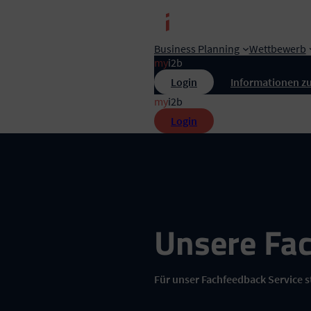
Zum
Inhalt
springen
Business Planning
Wettbewerb
my
i2b
Login
Informationen zu
my
i2b
Login
Unsere Fac
Für unser Fachfeedback Service s