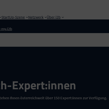
StartUp-Szene
Netzwerk
Über i2b
 my.i2b
h-Expert:innen
tehen Ihnen österreichweit über 150 Expert:innen zur Verfügung.