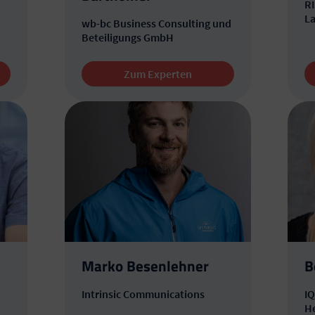
RI
L
wb-bc Business Consulting und
Beteiligungs GmbH
Zum Experten
Marko Besenlehner
B
Intrinsic Communications
IQ
H