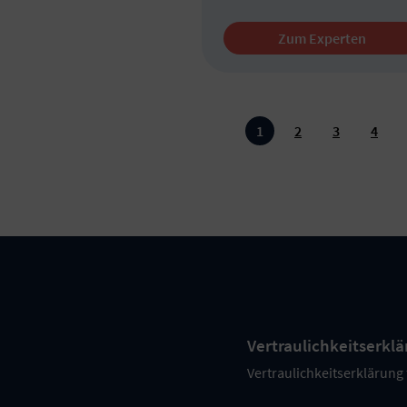
Zum Experten
1
2
3
4
Vertraulichkeitserklä
Vertraulichkeitserklärung