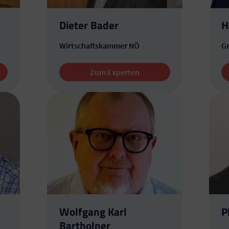
Dieter Bader
H
Wirtschaftskammer NÖ
G
Zum Experten
Wolfgang Karl
P
Bartholner