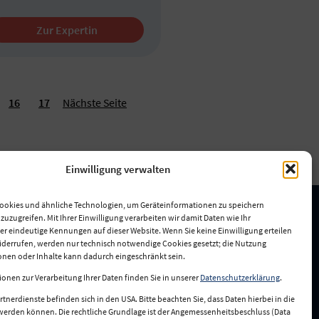
Zur Expertin
16
17
Nächste Seite
Einwilligung verwalten
ookies und ähnliche Technologien, um Geräteinformationen zu speichern
uzugreifen. Mit Ihrer Einwilligung verarbeiten wir damit Daten wie Ihr
er eindeutige Kennungen auf dieser Website. Wenn Sie keine Einwilligung erteilen
widerrufen, werden nur technisch notwendige Cookies gesetzt; die Nutzung
onen oder Inhalte kann dadurch eingeschränkt sein.
ionen zur Verarbeitung Ihrer Daten finden Sie in unserer
Datenschutzerklärung
.
rtnerdienste befinden sich in den USA. Bitte beachten Sie, dass Daten hierbei in die
werden können. Die rechtliche Grundlage ist der Angemessenheitsbeschluss (Data