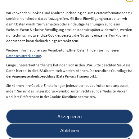
Wir verwenden Cookies und ähnliche Technologien, um Geräteinformationen zu
speichern und/oder darauf zuzugreifen. Mit Ihrer Einwilligung verarbeiten wir
damit Daten wie Ihr Surfverhalten oder eindeutige Kennungen auf dieser
Website. Wenn Sie keine Einwilligung erteilen oder sie später widerrufen, werden
nur technisch notwendige Cookies gesetzt; die Nutzung einzelner Funktionen
oder Inhalte kann dadurch eingeschränkt sein.
Weitere Informationen zur Verarbeitung Ihrer Daten finden Sie in unserer
Impressum
Datenschutzerklärung
.
Datenschutz
Einige unserer Partnerdienste befinden sich in den USA. Bitte beachten Sie, dass
Daten hierbei in die USA übermittelt werden können. Die rechtliche Grundlage ist
Nutzungsbedingungen
der Angemessenheitsbeschluss (Data Privacy Framework).
Sie können Ihre Cookie-Einstellungen jederzeit erneut aufrufen und anpassen,
indem Sie auf das Fingerabdruck-Symbol unten rechts auf der Website klicken
und Ihre Präferenzen in der Cookie-Richtlinie bearbeiten.
© 2026 i2b.at
Akzeptieren
powered by
Ablehnen