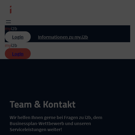
Zum
Inhalt
springen
my
i2b
Login
Informationen zu my.i2b
my
i2b
Login
Team & Kontakt
Wir helfen Ihnen gerne bei Fragen zu i2b, dem
Businessplan-Wettbewerb und unseren
Serviceleistungen weiter!