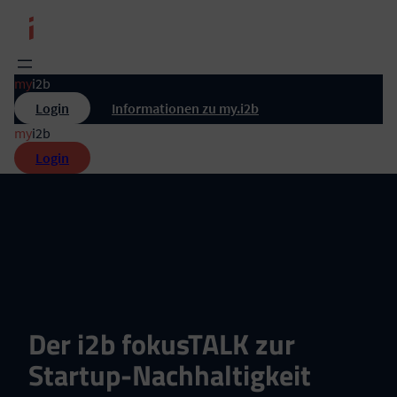
Zum
Inhalt
springen
my
i2b
Login
Informationen zu my.i2b
my
i2b
Login
Der i2b fokusTALK zur
Startup-Nachhaltigkeit