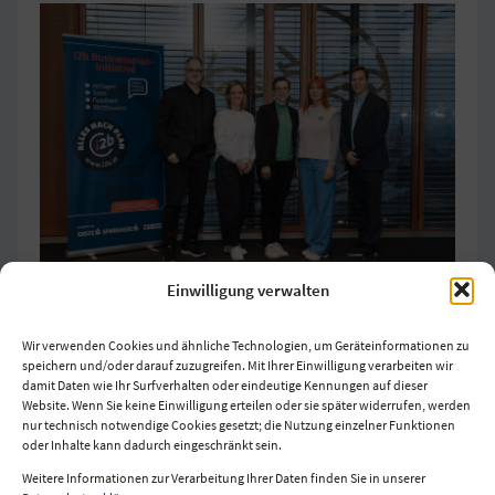
Einwilligung verwalten
Wir verwenden Cookies und ähnliche Technologien, um Geräteinformationen zu
speichern und/oder darauf zuzugreifen. Mit Ihrer Einwilligung verarbeiten wir
damit Daten wie Ihr Surfverhalten oder eindeutige Kennungen auf dieser
Website. Wenn Sie keine Einwilligung erteilen oder sie später widerrufen, werden
nur technisch notwendige Cookies gesetzt; die Nutzung einzelner Funktionen
oder Inhalte kann dadurch eingeschränkt sein.
Weitere Informationen zur Verarbeitung Ihrer Daten finden Sie in unserer
Impressum