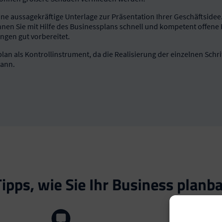
eine aussagekräftige Unterlage zur Präsentation Ihrer Geschäftsidee.
en Sie mit Hilfe des Businessplans schnell und kompetent offene F
ngen gut vorbereitet.
lan als Kontrollinstrument, da die Realisierung der einzelnen Schr
kann.
ipps, wie Sie Ihr Business plan