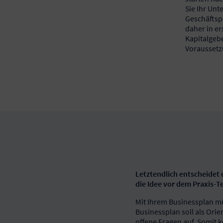
Sie Ihr Un
Geschäftsp
daher in er
Kapitalgeb
Voraussetzu
Letztendlich entscheidet
die Idee vor dem Praxis-T
Mit Ihrem Businessplan mü
Businessplan soll als Ori
offene Fragen auf. Somit