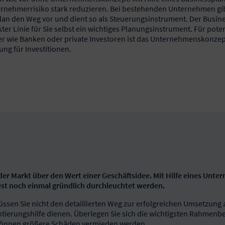
ternehmerrisiko stark reduzieren. Bei bestehenden Unternehmen gib
lan den Weg vor und dient so als Steuerungsinstrument. Der Busine
ster Linie für Sie selbst ein wichtiges Planungsinstrument. Für poten
er wie Banken oder private Investoren ist das Unternehmenskonzep
ng für Investitionen.
 der Markt über den Wert einer Geschäftsidee. Mit Hilfe eines Un
est noch einmal gründlich durchleuchtet werden.
ssen Sie nicht den detaillierten Weg zur erfolgreichen Umsetzung 
entierungshilfe dienen. Überlegen Sie sich die wichtigsten Rahmenb
 können größere Schäden vermieden werden.