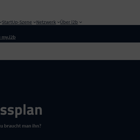
StartUp-Szene
Netzwerk
Über i2b
 my.i2b
essplan
zu braucht man ihn?