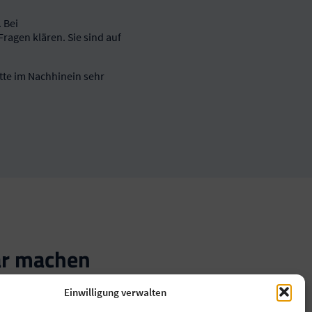
 Bei
ragen klären. Sie sind auf
itte im Nachhinein sehr
bar machen
Einwilligung verwalten