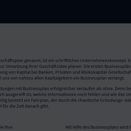
chäftsplan genannt, ist ein schriftliches Unternehmenskonzept. Es e
r Umsetzung ihrer Geschäftsidee planen. Die ersten Businessplän
fung von Kapital bei Banken, Privaten und Risikokapital-Gesellschafte
i uns von nahezu allen Kapitalgebern ein Businessplan verlangt.
dungen mit Businessplan erfolgreicher verlaufen als ohne. Denn b
klich ausgereift ist, welche Informationen noch fehlen und wie das
itig besteht ein Fahrplan, der durch die chaotische Gründungs- o
für die Zeit danach gibt.
ie Ihre
Mit Hilfe des Businessplans wird I