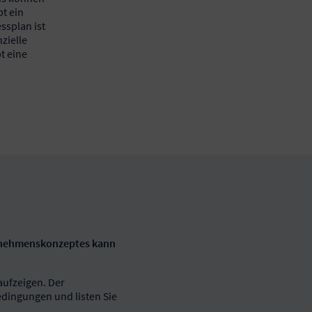
t ein
ssplan ist
zielle
t eine
ternehmenskonzeptes kann
aufzeigen. Der
edingungen und listen Sie