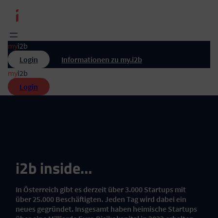
Zum
Inhalt
springen
my
i2b
Login
Informationen zu my.i2b
my
i2b
Login
i2b inside…
In Österreich gibt es derzeit über 3.000 Startups mit
über 25.000 Beschäftigten. Jeden Tag wird dabei ein
neues gegründet. Insgesamt haben heimische Startups