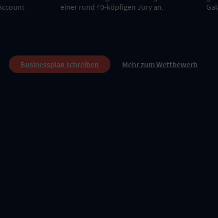
Account
einer rund 40-köpfigen Jury an.
Gal
Businessplan schreiben
Mehr zum Wettbewerb