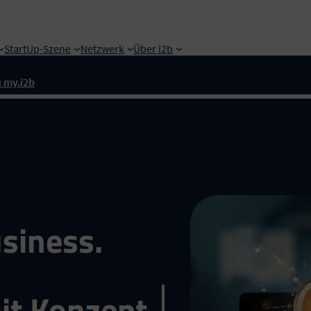
StartUp-Szene
Netzwerk
Über i2b
 my.i2b
siness.
t Konzept.