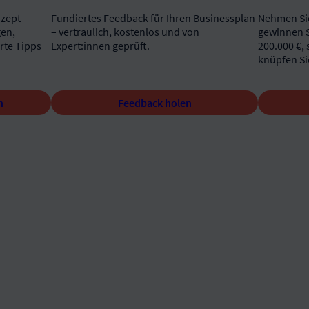
zept –
Fundiertes Feedback für Ihren Businessplan
Nehmen Sie
gen,
– vertraulich, kostenlos und von
gewinnen S
rte Tipps
Expert:innen geprüft.
200.000 €, 
knüpfen Si
Feedback holen
n