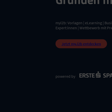
myi2b: Vorlagen | eLearning | Bu
Expert:innen | Wettbewerb mit Pr
Jetzt my.i2b entdecken
powered by