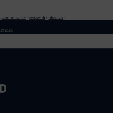
StartUp-Szene
Netzwerk
Über i2b
 my.i2b
D