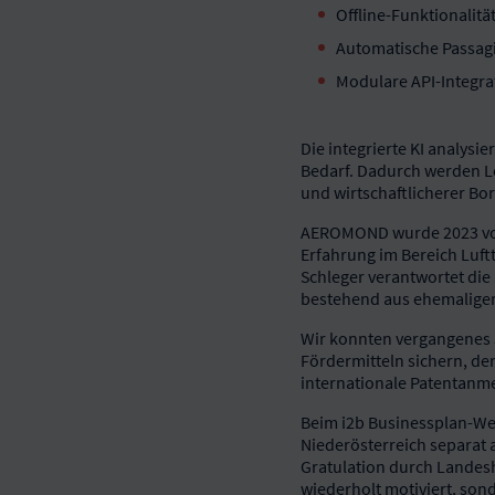
Offline-Funktionalit
Automatische Passagi
Modulare API-Integra
Die integrierte KI analys
Bedarf. Dadurch werden L
und wirtschaftlicherer Bo
AEROMOND wurde 2023 von 
Erfahrung im Bereich Luf
Schleger verantwortet die
bestehend aus ehemaligen 
Wir konnten vergangenes J
Fördermitteln sichern, den
internationale Patentanm
Beim i2b Businessplan-Wet
Niederösterreich separat 
Gratulation durch Landesh
wiederholt motiviert, sond