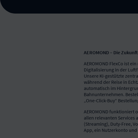
AEROMOND – Die Zukunft d
AEROMOND FlexCo ist ein n
Digitalisierung in der Luf
Unsere KI-gestützte zentra
während der Reise in Echtz
automatisch im Hintergru
Bahnunternehmen. Bestell
„One-Click-Buy“ Bestellu
AEROMOND funktioniert off
allen relevanten Services 
(Streaming), Duty-Free, V
App, ein Nutzerkonto und