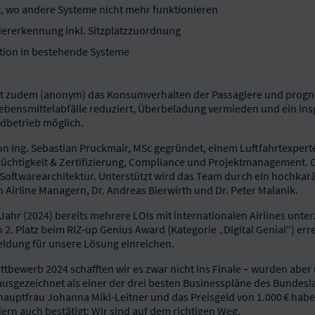
ät, wo andere Systeme nicht mehr funktionieren
ererkennung inkl. Sitzplatzzuordnung
tion in bestehende Systeme
iert zudem (anonym) das Konsumverhalten der Passagiere und progno
ebensmittelabfälle reduziert, Überbeladung vermieden und ein ins
rdbetrieb möglich.
Ing. Sebastian Pruckmair, MSc gegründet, einem Luftfahrtexperte
ttüchtigkeit & Zertifizierung, Compliance und Projektmanagement.
 Softwarearchitektur. Unterstützt wird das Team durch ein hochkarä
Airline Managern, Dr. Andreas Bierwirth und Dr. Peter Malanik.
ahr (2024) bereits mehrere LOIs mit internationalen Airlines unter
 2. Platz beim RIZ-up Genius Award (Kategorie „Digital Genial“) er
eldung für unsere Lösung einreichen.
tbewerb 2024 schafften wir es zwar nicht ins Finale – wurden ab
ausgezeichnet als einer der drei besten Businesspläne des Bundesl
auptfrau Johanna Mikl-Leitner und das Preisgeld von 1.000 € habe
ern auch bestätigt: Wir sind auf dem richtigen Weg.