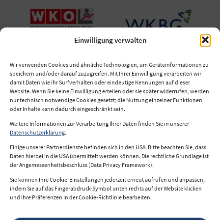
Einwilligung verwalten
Wir verwenden Cookies und ähnliche Technologien, um Geräteinformationen zu
speichern und/oder darauf zuzugreifen. Mit Ihrer Einwilligung verarbeiten wir
damit Daten wie Ihr Surfverhalten oder eindeutige Kennungen auf dieser
Website. Wenn Sie keine Einwilligung erteilen oder sie später widerrufen, werden
nur technisch notwendige Cookies gesetzt; die Nutzung einzelner Funktionen
oder Inhalte kann dadurch eingeschränkt sein.
Weitere Informationen zur Verarbeitung Ihrer Daten finden Sie in unserer
Impressum
Datenschutzerklärung
.
Datenschutz
Einige unserer Partnerdienste befinden sich in den USA. Bitte beachten Sie, dass
Daten hierbei in die USA übermittelt werden können. Die rechtliche Grundlage ist
Nutzungsbedingungen
der Angemessenheitsbeschluss (Data Privacy Framework).
Sie können Ihre Cookie-Einstellungen jederzeit erneut aufrufen und anpassen,
indem Sie auf das Fingerabdruck-Symbol unten rechts auf der Website klicken
und Ihre Präferenzen in der Cookie-Richtlinie bearbeiten.