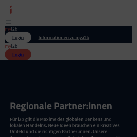
Zum
Inhalt
springen
my
i2b
Login
Informationen zu my.i2b
my
i2b
Login
Regionale Partner:innen
Für i2b gilt die Maxime des globalen Denkens und
lokalen Handelns. Neue Ideen brauchen ein kreatives
Umfeld und die richtigen Partner:innen. Unsere