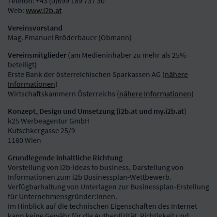
Telefon: +43 (0)699 189 737 30
Web:
www.i2b.at
Vereinsvorstand
Mag. Emanuel Bröderbauer (Obmann)
Vereinsmitglieder
(am Medieninhaber zu mehr als 25%
beteiligt)
Erste Bank der österreichischen Sparkassen AG (
nähere
Informationen
)
Wirtschaftskammern Österreichs (
nähere Informationen
)
Konzept, Design und Umsetzung (i2b.at und my.i2b.at
)
k25 Werbeagentur GmbH
Kutschkergasse 25/9
1180 Wien
Grundlegende inhaltliche Richtung
Vorstellung von i2b-ideas to business, Darstellung von
Informationen zum i2b Businessplan-Wettbewerb.
Verfügbarhaltung von Unterlagen zur Businessplan-Erstellung
für Unternehmensgründer:innen.
Im Hinblick auf die technischen Eigenschaften des Internet
kann keine Gewähr für die Authentizität, Richtigkeit und