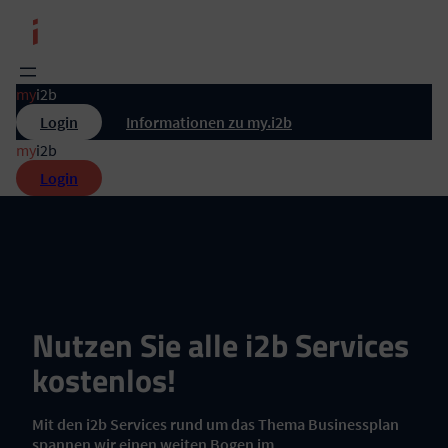
Zum
Inhalt
springen
my
i2b
Login
Informationen zu my.i2b
my
i2b
Login
Nutzen Sie alle i2b Services
kostenlos!
Mit den i2b Services rund um das Thema Businessplan
spannen wir einen weiten Bogen im