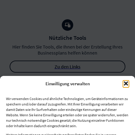
Nützliche Tools
Hier finden Sie Tools, die Ihnen bei der Erstellung Ihres
Businessplans helfen können
Zu den Links
Einwilligung verwalten
Wir verwenden Cookies und ähnliche Technologien, um Geräteinformationen zu
speichern und/oder darauf zuzugreifen. Mit Ihrer Einwilligung verarbeiten wir
damit Daten wie Ihr Surfverhalten oder eindeutige Kennungen auf dieser
Website. Wenn Sie keine Einwilligung erteilen oder sie später widerrufen, werden
nur technisch notwendige Cookies gesetzt; die Nutzung einzelner Funktionen
oder Inhalte kann dadurch eingeschränkt sein.
Weitere Informationen zur Verarbeitung Ihrer Daten finden Sie in unserer