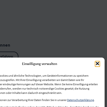
innen
erfahren
Einwilligung verwalten
ookies und ähnliche Technologien, um Geräteinformationen zu speichern
uzugreifen. Mit Ihrer Einwilligung verarbeiten wir damit Daten wie Ihr
er eindeutige Kennungen auf dieser Website. Wenn Sie keine Einwilligung erteilen
widerrufen, werden nur technisch notwendige Cookies gesetzt; die Nutzung
onen oder Inhalte kann dadurch eingeschränkt sein.
ionen zur Verarbeitung Ihrer Daten finden Sie in unserer
Datenschutzerklärung
.