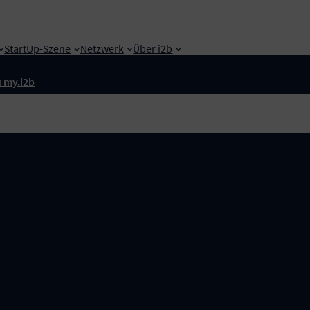
StartUp-Szene
Netzwerk
Über i2b
 my.i2b