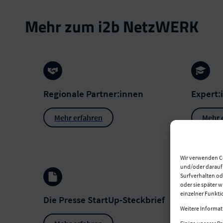
Mehr zum i2b NetzWERK
Regionale Partner:innen
Expert:
Mehr erfahren
Mehr 
Wir verwenden C
und/oder darauf z
Surfverhalten od
oder sie später 
einzelner Funkti
Die Presse StartUp-Steckbrief
Weitere Informat