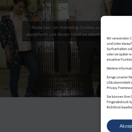
Klicke hier, um Marketing-Cookies zu
akzeptieren und diesen Inhalt zu aktivieren
Wir verwenden C
und/oder darauf z
Surfverhalten od
oder sie später 
einzelner Funkti
Weitere Informat
Einige unserer Pa
USA übermittelt 
Privacy Framewo
Sie können Ihre 
Fingerabdruck-Sy
Richtlinie bearbe
Akzep