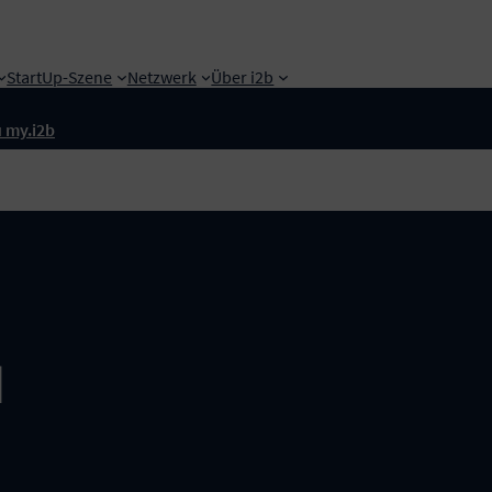
StartUp-Szene
Netzwerk
Über i2b
 my.i2b
d