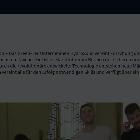
on – Das Green-Tec Unternehmen HydroSolid vereint Forschung u
chstem Niveau. Ziel ist es Marktführer im Bereich der sicheren und
 Durch die revolutionäre entwickelte Technologie entstehen neue 
 vereint alle für den Erfolg notwendigen Skills und verfügt über ei