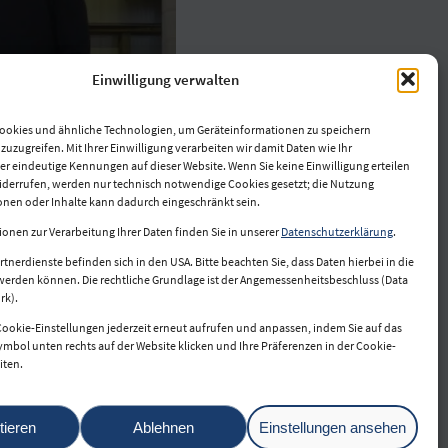
Einwilligung verwalten
ookies und ähnliche Technologien, um Geräteinformationen zu speichern
uzugreifen. Mit Ihrer Einwilligung verarbeiten wir damit Daten wie Ihr
er eindeutige Kennungen auf dieser Website. Wenn Sie keine Einwilligung erteilen
widerrufen, werden nur technisch notwendige Cookies gesetzt; die Nutzung
onen oder Inhalte kann dadurch eingeschränkt sein.
ionen zur Verarbeitung Ihrer Daten finden Sie in unserer
Datenschutzerklärung
.
rtnerdienste befinden sich in den USA. Bitte beachten Sie, dass Daten hierbei in die
werden können. Die rechtliche Grundlage ist der Angemessenheitsbeschluss (Data
rk).
Cookie-Einstellungen jederzeit erneut aufrufen und anpassen, indem Sie auf das
mbol unten rechts auf der Website klicken und Ihre Präferenzen in der Cookie-
iten.
tieren
Ablehnen
Einstellungen ansehen