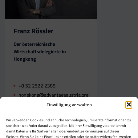
Franz Rössler
Der österreichische
Wirtschaftsdelegierte in
Hongkong
+8 52 2522 2388
hongkong@advantageaustria.org
Einwilligung verwalten
Wir verwenden Cookies und ähnliche Technologien, um Geräteinformationen zu
speichern und/oder darauf zuzugreifen. Mit Ihrer Einwilligung verarbeiten wir
damit Daten wie Ihr Surfverhalten oder eindeutige Kennungen auf dieser
Website. Wenn Sie keine Einwilligung erteilen oder sie später widerrufen, werden