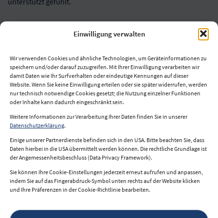
unterstützt gefühlt.
Einwilligung verwalten
Wir verwenden Cookies und ähnliche Technologien, um Geräteinformationen zu
speichern und/oder darauf zuzugreifen. Mit Ihrer Einwilligung verarbeiten wir
damit Daten wie Ihr Surfverhalten oder eindeutige Kennungen auf dieser
Website. Wenn Sie keine Einwilligung erteilen oder sie später widerrufen, werden
nur technisch notwendige Cookies gesetzt; die Nutzung einzelner Funktionen
oder Inhalte kann dadurch eingeschränkt sein.
Weitere Informationen zur Verarbeitung Ihrer Daten finden Sie in unserer
Impressum
Datenschutzerklärung
.
Datenschutz
Einige unserer Partnerdienste befinden sich in den USA. Bitte beachten Sie, dass
Daten hierbei in die USA übermittelt werden können. Die rechtliche Grundlage ist
Nutzungsbedingungen
der Angemessenheitsbeschluss (Data Privacy Framework).
Sie können Ihre Cookie-Einstellungen jederzeit erneut aufrufen und anpassen,
indem Sie auf das Fingerabdruck-Symbol unten rechts auf der Website klicken
und Ihre Präferenzen in der Cookie-Richtlinie bearbeiten.
© 2026 i2b.at