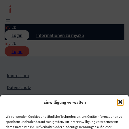
Zum
Inhalt
springen
my
i2b
Login
Informationen zu my.i2b
my
i2b
Login
Impressum
Datenschutz
Nutzungsbedingungen
Einwilligung verwalten
Wir verwenden Cookies und ähnliche Technologien, um Geräteinformationen zu
speichern und/oder darauf zuzugreifen. Mit Ihrer Einwilligung verarbeiten wir
damit Daten wie Ihr Surfverhalten oder eindeutige Kennungen auf dieser