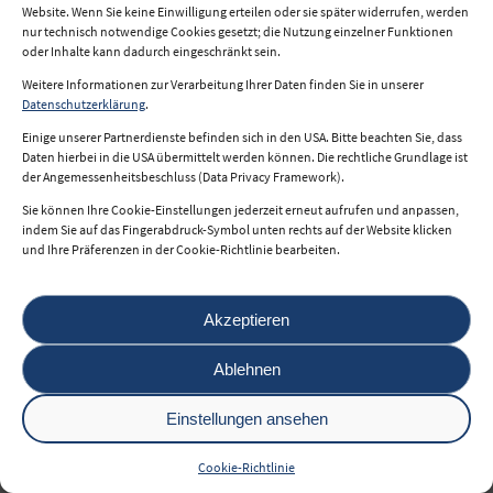
© 2026 i2b.at
Website. Wenn Sie keine Einwilligung erteilen oder sie später widerrufen, werden
nur technisch notwendige Cookies gesetzt; die Nutzung einzelner Funktionen
oder Inhalte kann dadurch eingeschränkt sein.
powered by
Weitere Informationen zur Verarbeitung Ihrer Daten finden Sie in unserer
Datenschutzerklärung
.
Einige unserer Partnerdienste befinden sich in den USA. Bitte beachten Sie, dass
Daten hierbei in die USA übermittelt werden können. Die rechtliche Grundlage ist
der Angemessenheitsbeschluss (Data Privacy Framework).
Sie können Ihre Cookie-Einstellungen jederzeit erneut aufrufen und anpassen,
indem Sie auf das Fingerabdruck-Symbol unten rechts auf der Website klicken
und Ihre Präferenzen in der Cookie-Richtlinie bearbeiten.
Akzeptieren
Ablehnen
Einstellungen ansehen
Cookie-Richtlinie