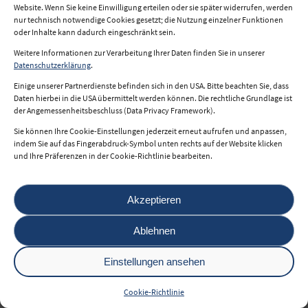
© 2026 i2b.at
Website. Wenn Sie keine Einwilligung erteilen oder sie später widerrufen, werden
nur technisch notwendige Cookies gesetzt; die Nutzung einzelner Funktionen
oder Inhalte kann dadurch eingeschränkt sein.
powered by
Weitere Informationen zur Verarbeitung Ihrer Daten finden Sie in unserer
Datenschutzerklärung
.
Einige unserer Partnerdienste befinden sich in den USA. Bitte beachten Sie, dass
Daten hierbei in die USA übermittelt werden können. Die rechtliche Grundlage ist
der Angemessenheitsbeschluss (Data Privacy Framework).
Sie können Ihre Cookie-Einstellungen jederzeit erneut aufrufen und anpassen,
indem Sie auf das Fingerabdruck-Symbol unten rechts auf der Website klicken
und Ihre Präferenzen in der Cookie-Richtlinie bearbeiten.
Akzeptieren
Ablehnen
Einstellungen ansehen
Cookie-Richtlinie