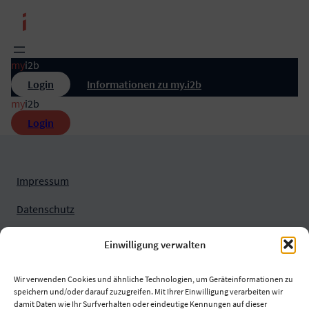
Zum
Inhalt
springen
my
i2b
Login
Informationen zu my.i2b
my
i2b
Login
Impressum
Datenschutz
Nutzungsbedingungen
Einwilligung verwalten
Wir verwenden Cookies und ähnliche Technologien, um Geräteinformationen zu
speichern und/oder darauf zuzugreifen. Mit Ihrer Einwilligung verarbeiten wir
damit Daten wie Ihr Surfverhalten oder eindeutige Kennungen auf dieser